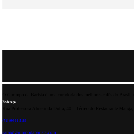
O Garimpo da Barista é uma curadoria dos melhores cafés do Brasil, 
Endereço
Rua Professora Almerinda Dutra, 40 – Térreo do Restaurante Manga
(71) 99961-5186
sara@garimpodabarista.com