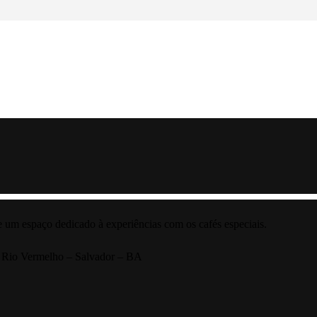
e um espaço dedicado à experiências com os cafés especiais.
, Rio Vermelho – Salvador – BA